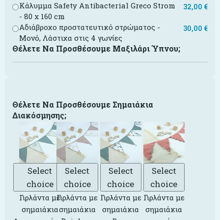
Κάλυμμα Safety Antibacterial Greco Strom
32,00
€
- 80 x 160 cm
Αδιάβροχο προστατευτικό στρώματος -
30,00
€
Μονό, Λάστιχα στις 4 γωνίες
Θέλετε Να Προσθέσουμε Μαξιλάρι Ύπνου;
Θέλετε Να Προσθέσουμε Σημαιάκια
Διακόσμησης;
Select
Select
Select
Select
choice
choice
choice
choice
Γιρλάντα με
Γιρλάντα με
Γιρλάντα με
Γιρλάντα με
σημαιάκια
σημαιάκια
σημαιάκια
σημαιάκια