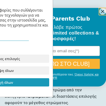
Mint
(NCS S 0520-B90G)
φορίες που συλλέγονται
ν τεχνολογιών για να
BabyLlama Parents Club
σας στην ιστοσελίδα μας,
Μπλε
(NCS S 0520-B10G)
που τη χρησιμοποιείτε και
Γίνε μέλος
και λάβε πρώτος
Ροζ
(NCS S 0520-R20B)
όλα τα νέα σχέδια, limited collections &
ειδικές προσφορές!
Διαφανές βερνίκι
Η χρωματική απόδοση ενδέχεται να
ες επιλογές
διαφέρει ανάλογα με τις ρυθμίσεις
[ΘΕΛΩ ΝΑ ΜΠΩ ΣΤΟ CLUB]
οθόνης (φωτεινότητα/αντίθεση).
ψη όλων
Με την εγγραφή σου, δηλώνεις ότι αποδέχεσαι τους
‘Ορους Χρήσης και
GDPR
Στρώμα (δεν περιλαμβάνεται)
ή όλων
Επιλέξτε το κατάλληλο στρώμα από την
κατηγορία
«Στρώματα»
· οι διαστάσεις επιλογής
αφορούν το μέγεθος στρώματος.