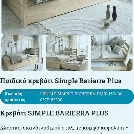
Παιδικό κρεβάτι Simple Barierra Plus
Κωδικός
LUL-LLT-SIMPLE-BARIERRA-PLUS-160x80-
προϊόντος:
057F-82998
Κρεβάτι
SIMPLE BARIERRA PLUS
Κλασικό, σκανδιναβικού στυλ, με κομψό κεφαλάρι –