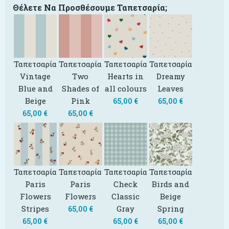
Θέλετε Να Προσθέσουμε Ταπετσαρία;
Ταπετσαρία
Ταπετσαρία
Ταπετσαρία
Ταπετσαρία
Vintage
Two
Hearts in
Dreamy
Blue and
Shades of
all colours
Leaves
Beige
Pink
65,00
€
65,00
€
65,00
€
65,00
€
Ταπετσαρία
Ταπετσαρία
Ταπετσαρία
Ταπετσαρία
Paris
Paris
Check
Birds and
Flowers
Flowers
Classic
Beige
Stripes
Gray
Spring
65,00
€
65,00
€
65,00
€
65,00
€