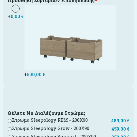
Προσθήκη Συρταριών Αποθήκευσης
*
+
0,00
€
+
500,00
€
Θέλετε Να Διαλέξουμε Στρώμα;
Στρώμα Sleepology REM - 200X90
489,00
€
Στρώμα Sleepology Grow - 200X90
459,00
€
Στρώμα Sleepology Support - 200X90