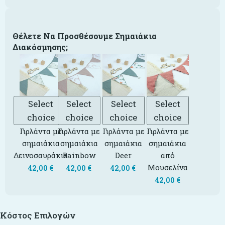
Θέλετε Να Προσθέσουμε Σημαιάκια
Διακόσμησης;
Select
Select
Select
Select
choice
choice
choice
choice
Γιρλάντα με
Γιρλάντα με
Γιρλάντα με
Γιρλάντα με
σημαιάκια
σημαιάκια
σημαιάκια
σημαιάκια
Δεινοσαυράκια
Rainbow
Deer
από
Μουσελίνα
42,00
€
42,00
€
42,00
€
42,00
€
Κόστος Επιλογών