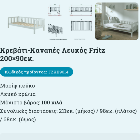
Κρεβάτι-Καναπές Λευκός Fritz
200×90εκ.
Κωδικός προϊόντος:
FZKB9014
Μασίφ πεύκο
Λευκό χρώμα
Μέγιστο βάρος:
100 κιλά
Συνολικές διαστάσεις: 211εκ. (μήκος) / 98εκ. (πλάτος)
/ 68εκ. (ύψος)