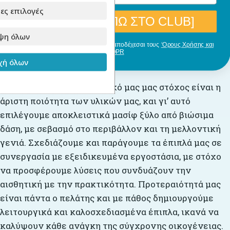
συνδυάζεται με μαξιλάρια.
ες επιλογές
[ΘΕΛΩ ΝΑ ΜΠΩ ΣΤΟ CLUB]
ψη όλων
Με την εγγραφή σου, δηλώνεις ότι αποδέχεσαι τους
‘Ορους Χρήσης και
GDPR
Για την παραγωγή
ή όλων
Στο
Babyllama
, πρωταρχικό μας μας στόχος είναι η
άριστη ποιότητα των υλικών μας, και γι’ αυτό
επιλέγουμε αποκλειστικά μασίφ ξύλο από βιώσιμα
δάση, με σεβασμό στο περιβάλλον και τη μελλοντική
γενιά. Σχεδιάζουμε και παράγουμε τα έπιπλά μας σε
συνεργασία με εξειδικευμένα εργοστάσια, με στόχο
να προσφέρουμε λύσεις που συνδυάζουν την
αισθητική με την πρακτικότητα. Προτεραιότητά μας
είναι πάντα ο πελάτης και με πάθος δημιουργούμε
λειτουργικά και καλοσχεδιασμένα έπιπλα, ικανά να
καλύψουν κάθε ανάγκη της σύγχρονης οικογένειας.