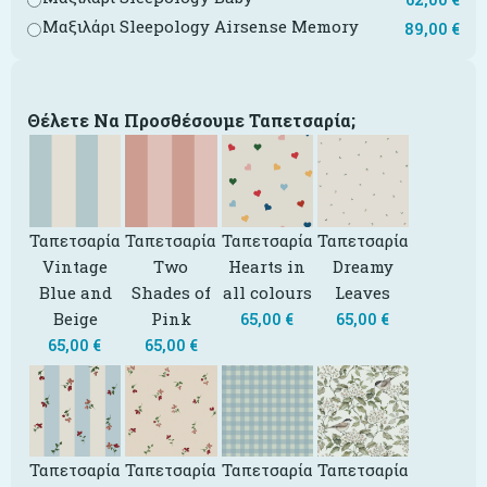
Μαξιλάρι Sleepology Airsense Memory
89,00
€
Θέλετε Να Προσθέσουμε Ταπετσαρία;
Ταπετσαρία
Ταπετσαρία
Ταπετσαρία
Ταπετσαρία
Vintage
Two
Hearts in
Dreamy
Blue and
Shades of
all colours
Leaves
Beige
Pink
65,00
€
65,00
€
65,00
€
65,00
€
Ταπετσαρία
Ταπετσαρία
Ταπετσαρία
Ταπετσαρία