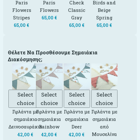
Paris
Paris
Check
Birds and
Flowers
Flowers
Classic
Beige
Stripes
Gray
Spring
65,00
€
65,00
€
65,00
€
65,00
€
Θέλετε Να Προσθέσουμε Σημαιάκια
Διακόσμησης;
Select
Select
Select
Select
choice
choice
choice
choice
Γιρλάντα με
Γιρλάντα με
Γιρλάντα με
Γιρλάντα με
σημαιάκια
σημαιάκια
σημαιάκια
σημαιάκια
Δεινοσαυράκια
Rainbow
Deer
από
Μουσελίνα
42,00
€
42,00
€
42,00
€