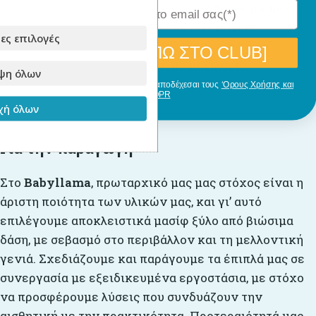
ασφαλείας σε τρεις πλευρές με κάθετες μπάρες
που μπορούν να χρησιμεύσουν ως ράγες
ες επιλογές
ασφαλείας. Αποτελεί επίσης ιδανικό καναπέ-
[ΘΕΛΩ ΝΑ ΜΠΩ ΣΤΟ CLUB]
κρεβάτι όταν συνδυάζεται με μαξιλάρια.
ψη όλων
Με την εγγραφή σου, δηλώνεις ότι αποδέχεσαι τους
‘Ορους Χρήσης και
GDPR
ή όλων
Για την παραγωγή
Στο
Babyllama
, πρωταρχικό μας μας στόχος είναι η
άριστη ποιότητα των υλικών μας, και γι’ αυτό
επιλέγουμε αποκλειστικά μασίφ ξύλο από βιώσιμα
δάση, με σεβασμό στο περιβάλλον και τη μελλοντική
γενιά. Σχεδιάζουμε και παράγουμε τα έπιπλά μας σε
συνεργασία με εξειδικευμένα εργοστάσια, με στόχο
να προσφέρουμε λύσεις που συνδυάζουν την
αισθητική με την πρακτικότητα. Προτεραιότητά μας