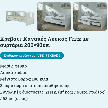
Κρεβάτι-Καναπές Λευκός Fritz με
συρτάρια 200×90εκ.
Κωδικός προϊόντος:
VPK-FZKB9114
Μασίφ πεύκο
Λευκό χρώμα
Μέγιστο βάρος:
100 κιλά
3 ευρύχωρα συρτάρια αποθήκευσης
Συνολικές διαστάσεις: 211εκ. (μήκος) / 98εκ. (πλάτος)
/ 68εκ. (ύψος)