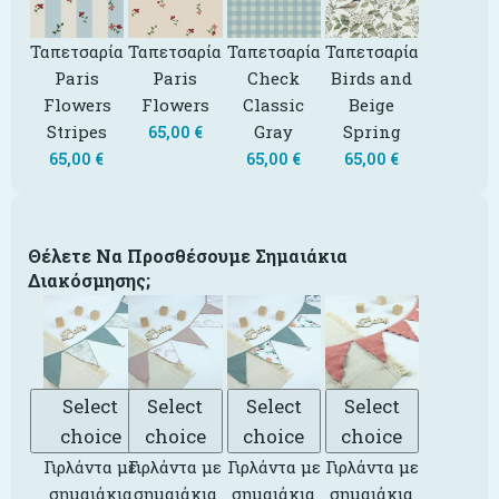
Ταπετσαρία
Ταπετσαρία
Ταπετσαρία
Ταπετσαρία
Paris
Paris
Check
Birds and
Flowers
Flowers
Classic
Beige
Stripes
Gray
Spring
65,00
€
65,00
€
65,00
€
65,00
€
Θέλετε Να Προσθέσουμε Σημαιάκια
Διακόσμησης;
Select
Select
Select
Select
choice
choice
choice
choice
Γιρλάντα με
Γιρλάντα με
Γιρλάντα με
Γιρλάντα με
σημαιάκια
σημαιάκια
σημαιάκια
σημαιάκια