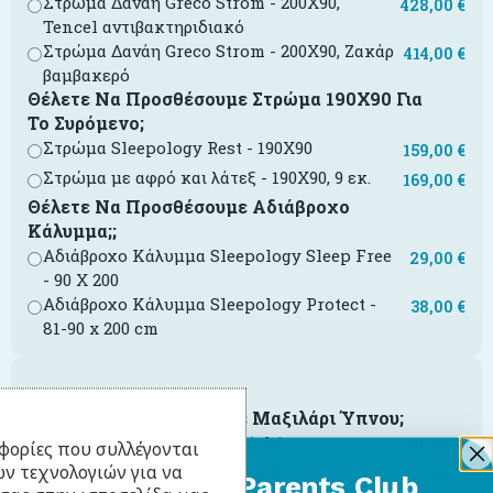
Στρώμα Δανάη Greco Strom - 200X90,
428,00
€
Tencel αντιβακτηριδιακό
Στρώμα Δανάη Greco Strom - 200X90, Ζακάρ
414,00
€
βαμβακερό
Θέλετε Να Προσθέσουμε Στρώμα 190Χ90 Για
Το Συρόμενο;
Στρώμα Sleepology Rest - 190X90
159,00
€
Στρώμα με αφρό και λάτεξ - 190X90, 9 εκ.
169,00
€
Θέλετε Να Προσθέσουμε Αδιάβροχο
Κάλυμμα;;
Αδιάβροχο Κάλυμμα Sleepology Sleep Free
29,00
€
- 90 Χ 200
Αδιάβροχο Κάλυμμα Sleepology Protect -
38,00
€
81-90 x 200 cm
Θέλετε Να Προσθέσουμε Μαξιλάρι Ύπνου;
Μαξιλάρι Sleepology Squishie
99,00
€
φορίες που συλλέγονται
ν τεχνολογιών για να
Μαξιλάρι Sleepology Cloud Nest
59,00
€
BabyLlama Parents Club