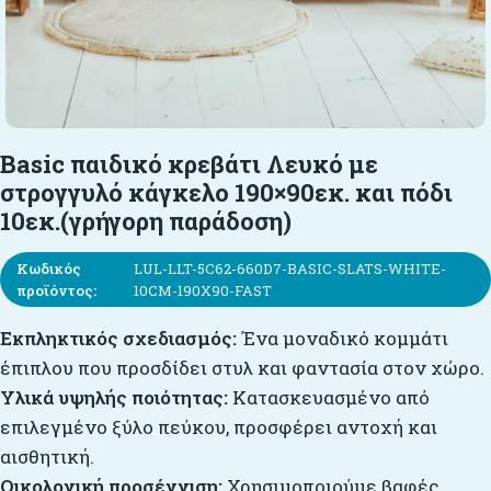
Basic παιδικό κρεβάτι Λευκό με
στρογγυλό κάγκελο 190×90εκ. και πόδι
10εκ.(γρήγορη παράδοση)
Κωδικός
LUL-LLT-5C62-660D7-BASIC-SLATS-WHITE-
προϊόντος:
10CM-190X90-FAST
Εκπληκτικός σχεδιασμός:
Ένα μοναδικό κομμάτι
έπιπλου που προσδίδει στυλ και φαντασία στον χώρο.
Υλικά υψηλής ποιότητας:
Κατασκευασμένο από
επιλεγμένο ξύλο πεύκου, προσφέρει αντοχή και
αισθητική.
Οικολογική προσέγγιση:
Χρησιμοποιούμε βαφές