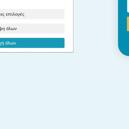
ες επιλογές
ψη όλων
ή όλων