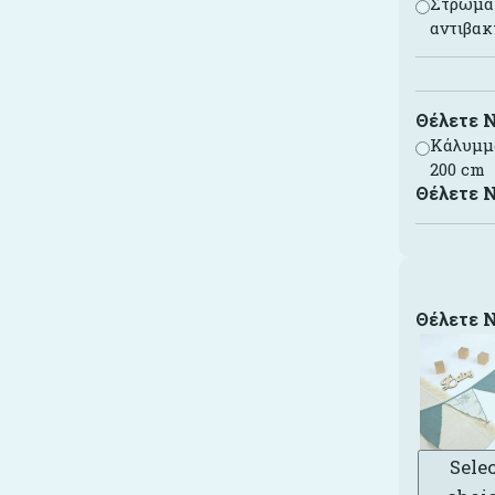
Στρώμα 
αντιβακ
Θέλετε 
Κάλυμμα
200 cm
Θέλετε 
Θέλετε 
Sele