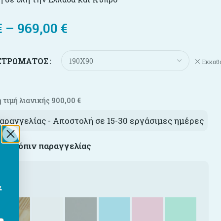
€
–
969,00
€
 ΣΤΡΏΜΑΤΟΣ
Εκκαθ
 τιμή λιανικής
900,00
€
αραγγελίας - Αποστολή σε 15-30 εργάσιμες ημέρες
ο κατόπιν παραγγελίας
&