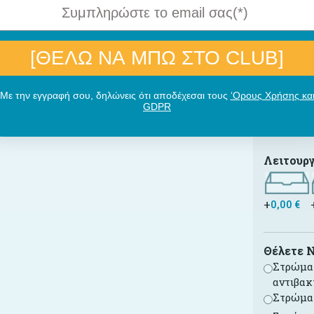
0,00
€
[ΘΕΛΩ ΝΑ ΜΠΩ ΣΤΟ CLUB]
100,00
€
Με την εγγραφή σου, δηλώνεις ότι αποδέχεσαι τους
‘Ορους Χρήσης κα
GDPR
Λειτουργ
+
0,00
€
Θέλετε 
Στρώμα 
αντιβακ
Στρώμα 