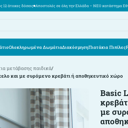
εις
Αποστολές σε όλη την Ελλάδα – ΝΕΟ κατάστημα Εθν. Αντιστάσεως 
άτιο
Ολοκληρωμένα Δωμάτια
Διακόσμηση
Πιατάκια Πιπίλες
ια μετάβασης παιδικά
/
κελο και με συρόμενο κρεβάτι ή αποθηκευτικό χώρο
Basic 
κρεβάτ
με συρ
αποθηκ