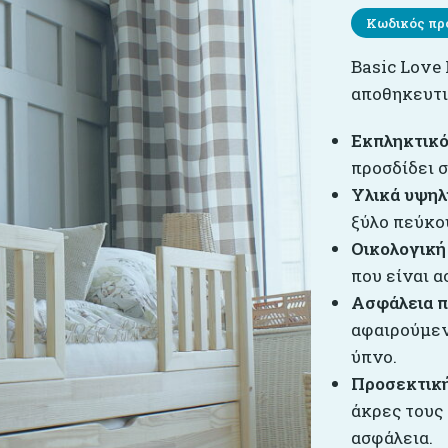
Κωδικός πρ
Basic Love
αποθηκευτ
Εκπληκτικό
προσδίδει 
Υλικά υψηλ
ξύλο πεύκου
Οικολογική
που είναι α
Ασφάλεια π
αφαιρούμεν
ύπνο.
Προσεκτική
άκρες τους
ασφάλεια.