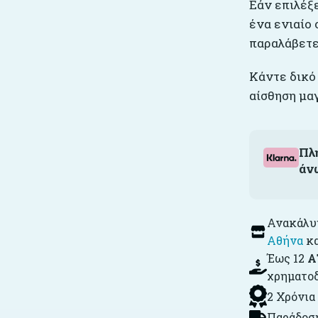
Εάν επιλέξ
ένα ενιαίο 
παραλάβετε
Κάντε δικό 
αίσθηση μα
Πλ
άν
Ανακάλυψ
Αθήνα
κ
Έως 12
Α
χρηματο
2 Χρόνια
Παράδοση