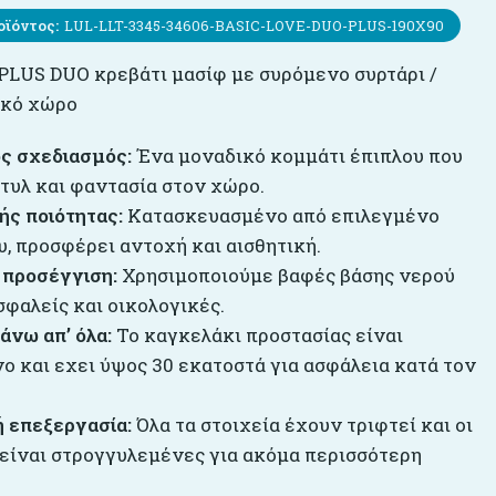
οϊόντος:
LUL-LLT-3345-34606-BASIC-LOVE-DUO-PLUS-190X90
 PLUS DUO κρεβάτι μασίφ με συρόμενο συρτάρι /
ικό χώρο
ς σχεδιασμός:
Ένα μοναδικό κομμάτι έπιπλου που
στυλ και φαντασία στον χώρο.
ής ποιότητας:
Κατασκευασμένο από επιλεγμένο
, προσφέρει αντοχή και αισθητική.
 προσέγγιση:
Χρησιμοποιούμε βαφές βάσης νερού
σφαλείς και οικολογικές.
άνω απ’ όλα:
Το καγκελάκι προστασίας είναι
ο και εχει ύψος 30 εκατοστά για ασφάλεια κατά τον
 επεξεργασία:
Όλα τα στοιχεία έχουν τριφτεί και οι
 είναι στρογγυλεμένες για ακόμα περισσότερη