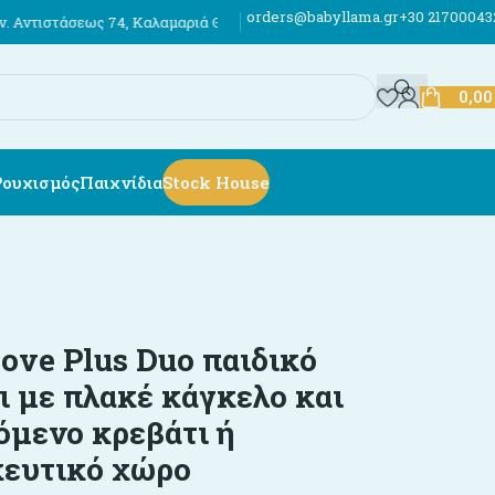
orders@babyllama.gr
+30 21700043
74, Καλαμαριά Θεσσαλονίκης
Έως 12 άτοκες δόσεις
Αποστολές σε όλη
0,0
Ρουχισμός
Παιχνίδια
Stock House
Love Plus Duo παιδικό
ι με πλακέ κάγκελο και
όμενο κρεβάτι ή
ευτικό χώρο