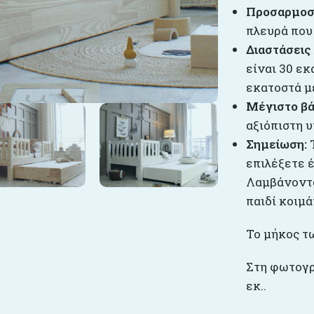
Προσαρμοσ
πλευρά που 
Διαστάσεις
είναι 30 ε
εκατοστά μ
Μέγιστο βά
αξιόπιστη υ
Σημείωση:
Τ
επιλέξετε 
Λαμβάνοντα
παιδί κοιμά
Το μήκος τω
Στη φωτογρ
εκ..