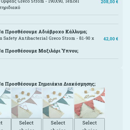
Ορφέας Greco Strom - 190X90, Tencel
208,00
€
τηριδιακό
Να Προσθέσουμε Αδιάβροχο Κάλλυμα;
 Safety Antibacterial Greco Strom - 81-90 x
42,00
€
Να Προσθέσουμε Μαξιλάρι Ύπνου;
Να Προσθέσουμε Σημαιάκια Διακόσμησης;
ct
Select
Select
Select