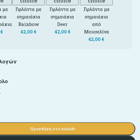
ce
choice
choice
choice
α με
Γιρλάντα με
Γιρλάντα με
Γιρλάντα με
κια
σημαιάκια
σημαιάκια
σημαιάκια
ράκια
Rainbow
Deer
από
Μουσελίνα
0
€
42,00
€
42,00
€
42,00
€
ιλογών
ολο
€
Προσθήκη στο καλάθι