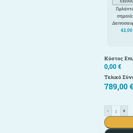
choi
Γιρλάντ
σημαιά
Δεινοσαυ
42,0
Κόστος Επ
0,00
€
Τελικό Σύν
789,00
-
+