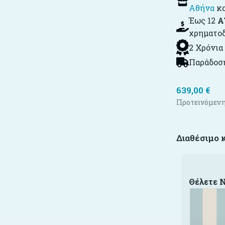
Αθήνα
κ
Έως 12
Α
χρηματο
2 Χρόνια
Παράδοση
639,00
€
Προτεινόμενη
Διαθέσιμο 
Θέλετε 