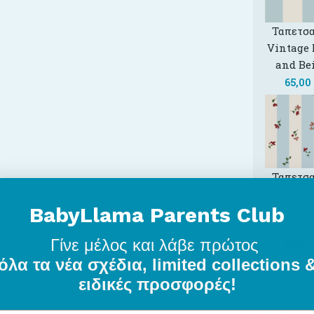
Ταπετσα
Vintage 
and Be
65,00
Ταπετσα
Pari
BabyLlama Parents Club
Flowe
Strip
Γίνε μέλος
και λάβε πρώτος
65,00
όλα τα νέα σχέδια, limited collections 
ειδικές προσφορές!
Κόστος Επ
0,00
€