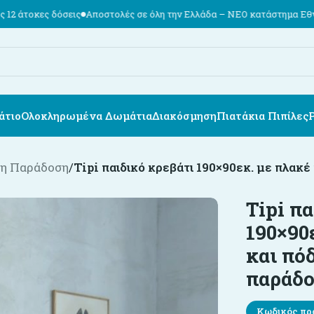
Αποστολές σε όλη την Ελλάδα – ΝΕΟ κατάστημα Εθν. Αντιστάσεως 74,
άτιο
Ολοκληρωμένα Δωμάτια
Διακόσμηση
Πιατάκια Πιπίλες
η Παράδοση
/
Tipi παιδικό κρεβάτι 190×90εκ. με πλακέ
Tipi π
190×90
και πόδ
παράδο
Κωδικός πρ