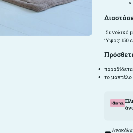
*
Διαστάσε
Συνολικό μ
‘Υψος: 150 ε
Πρόσθετ
παραδίδετα
το μοντέλο
Πλ
άν
Ανακάλυψ