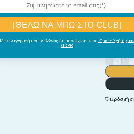
Τελικό Σύν
639,00
[ΘΕΛΩ ΝΑ ΜΠΩ ΣΤΟ CLUB]
Με την εγγραφή σου, δηλώνεις ότι αποδέχεσαι τους
‘Ορους Χρήσης κα
GDPR
Κατόπιν Π
-
+
Πρόσθήκη