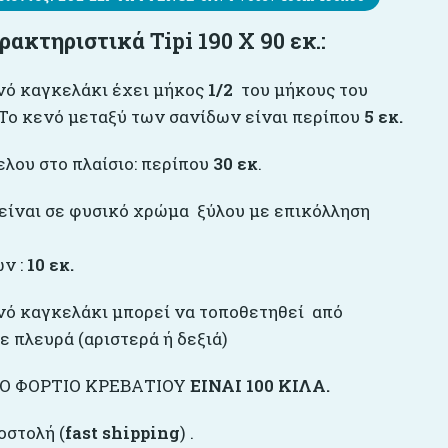
αρακτηριστικά
Tipi 190 X 90 εκ.:
νό καγκελάκι έχει μήκος
1/2
του μήκους του
 Το κενό μεταξύ των σανίδων είναι περίπου
5 εκ.
λου στο πλαίσιο: περίπου
30 εκ
.
 είναι σε φυσικό χρώμα ξύλου με επικόλληση
ν :
10 εκ.
νό καγκελάκι μπορεί να τοποθετηθεί από
 πλευρά (αριστερά ή δεξιά)
Ο ΦΟΡΤΙΟ ΚΡΕΒΑΤΙΟΥ
ΕΙΝΑΙ 100 ΚΙΛΑ.
οστολή (
fast shipping
) .