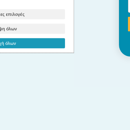
ες επιλογές
ψη όλων
ή όλων