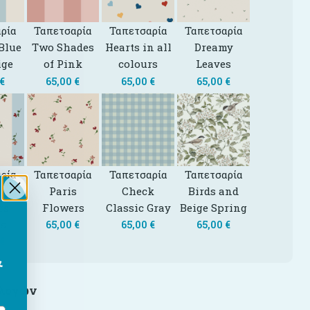
ρία
Ταπετσαρία
Ταπετσαρία
Ταπετσαρία
Blue
Two Shades
Hearts in all
Dreamy
ige
of Pink
colours
Leaves
€
65,00
€
65,00
€
65,00
€
ρία
Ταπετσαρία
Ταπετσαρία
Ταπετσαρία
s
Paris
Check
Birds and
rs
Flowers
Classic Gray
Beige Spring
es
65,00
€
65,00
€
65,00
€
€
&
ιλογών