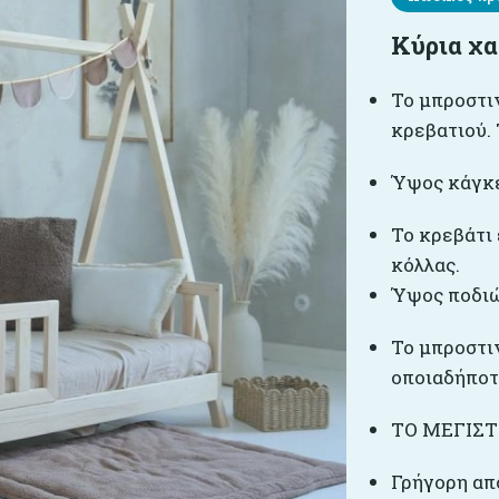
Κύρια χ
Το μπροστι
κρεβατιού.
Ύψος κάγκε
Το κρεβάτι
κόλλας.
Ύψος ποδιώ
Το μπροστι
οποιαδήποτε
ΤΟ ΜΕΓΙΣΤ
Γρήγορη απ