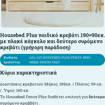
Housebed Plus παιδικό κρεβάτι 190×90εκ.
με πλακέ κάγκελο και δεύτερο συρόμενο
κρεβάτι (γρήγορη παράδοση)
Κωδικός
LUL-LLT-HOUSEBED-PLUS-FENCE-5B92-
προϊόντος:
9882E-190X90-FAST
Κύρια χαρακτηριστικά
Διαστάσεις κρεβατιού: Μήκος: 199εκ. / Πλάτος: 99 εκ.
/ Ύψος: 160 εκ.
Το Housebed Fence Plus διαθέτει επιλογή για
δεύτερο
συρόμενο κρεββάτι .