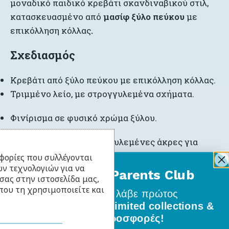
μοναδικό παιδικό κρεβάτι σκανδιναβικού στιλ,
κατασκευασμένο από
μασίφ ξύλο πεύκου
με
επικόλληση κόλλας
.
Σχεδιασμός
Κρεβάτι από ξύλο πεύκου με επικόλληση κόλλας.
Τριμμένο λείο, με στρογγυλεμένα σχήματα.
Φινίρισμα σε φυσικό χρώμα ξύλου.
Σταθερή δομή με στρογγυλεμένες άκρες για
απόλυτη ασφάλεια.
φορίες που συλλέγονται
ν τεχνολογιών για να
BabyLlama Parents Club
σας στην ιστοσελίδα μας,
Αυτό το μοντέλο διατίθεται σε φυσικό χρώμα
που τη χρησιμοποιείτε και
ξύλου.
Γίνε μέλος
και λάβε πρώτος
όλα τα νέα σχέδια, limited collections &
Η έκδοση με φυσικό ξύλο είναι η επιλογή ξύλου
ειδικές προσφορές!
χωρίς επεξεργασία .