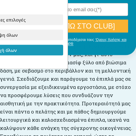
ες επιλογές
[ΘΕΛΩ ΝΑ ΜΠΩ ΣΤΟ CLUB]
Για την παραγωγή
ψη όλων
Με την εγγραφή σου, δηλώνεις ότι αποδέχεσαι τους
‘Ορους Χρήσης και
GDPR
Στο
Babyllama
, πρωταρχικό μας μας στόχος είναι η
ή όλων
άριστη ποιότητα των υλικών μας, και γι’ αυτό
επιλέγουμε αποκλειστικά μασίφ ξύλο από βιώσιμα
δάση, με σεβασμό στο περιβάλλον και τη μελλοντική
γενιά. Σχεδιάζουμε και παράγουμε τα έπιπλά μας σε
συνεργασία με εξειδικευμένα εργοστάσια, με στόχο
να προσφέρουμε λύσεις που συνδυάζουν την
αισθητική με την πρακτικότητα. Προτεραιότητά μας
είναι πάντα ο πελάτης και με πάθος δημιουργούμε
λειτουργικά και καλοσχεδιασμένα έπιπλα, ικανά να
καλύψουν κάθε ανάγκη της σύγχρονης οικογένειας.