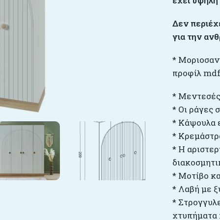
έχει υψηλή 
Δεν περιέχ
για την ανθ
* Μοριοσαν
προφίλ mdf
* Μεντεσές
* Οι ράγες
* Κάψουλα 
* Κρεμάστρ
* Η αριστερ
διακοσμητι
* Μοτίβο κ
* Λαβή με ξ
* Στρογγυλ
χτυπήματα 