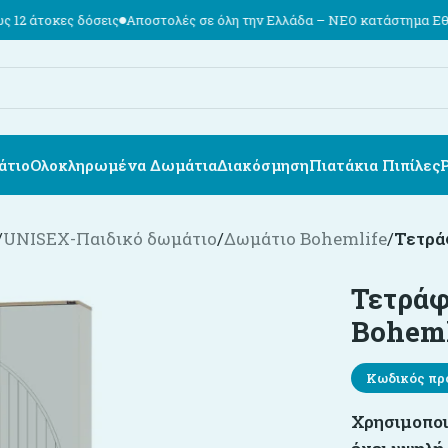
όσεις
Αποστολές σε όλη την Ελλάδα – ΝΕΟ κατάστημα Εθν. Αντιστάσεω
άτιο
Ολοκληρωμένα Δωμάτια
Διακόσμηση
Πιατάκια Πιπίλες
/
UNISEX-Παιδικό δωμάτιο
/
Δωμάτιο Bohemlife
/
Τετρά
Τετράφ
Boheml
Κωδικός πρ
Χρησιμοποι