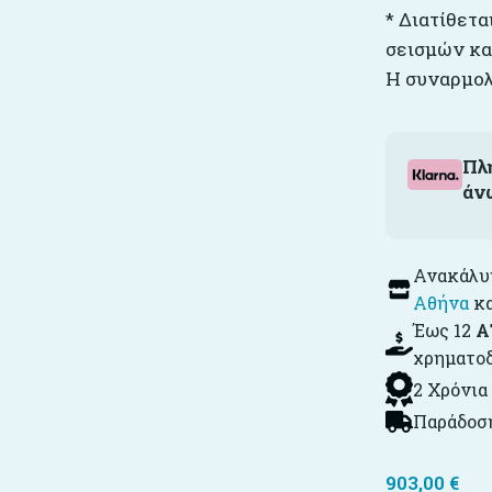
* Διατίθετ
σεισμών κα
Η συναρμολ
Πλ
άν
Ανακάλυψ
Αθήνα
κ
Έως 12
Α
χρηματο
2 Χρόνια
Παράδοση
903,00
€