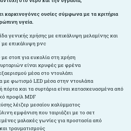
αντοχή στο νερό και την υγρασία,
ει καρκινογόνες ουσίες σύμφωνα με τα κριτήρια
ρώπινη υγεία.
ίδα γενικής χρήσης με επικάλυψη μελαμίνης και
 με επικάλυψη pvc
 με στοπ για ευκολία στη χρήση
 συρταριών είναι κρυφές με φρένα
εξαερισμού μέσα στο ντουλάπι
α με φωτισμό LED μέσα στην ντουλάπα
ή πόρτα και τα συρτάρια είναι κατασκευασμένα από
κό προφίλ MDF
αύσης λέιζερ μεσαίου καλύμματος
ύλινη εμφάνιση που ταιριάζει με το σετ
εμένες μαλακές γωνίες για προστασία από
και τραυματισμούς