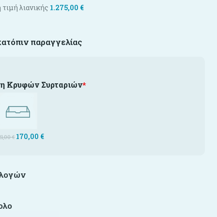
 τιμή λιανικής
1.275,00
€
κατόπιν παραγγελίας
η Κρυφών Συρταριών
*
170,00
€
21,00
€
ιλογών
ολο