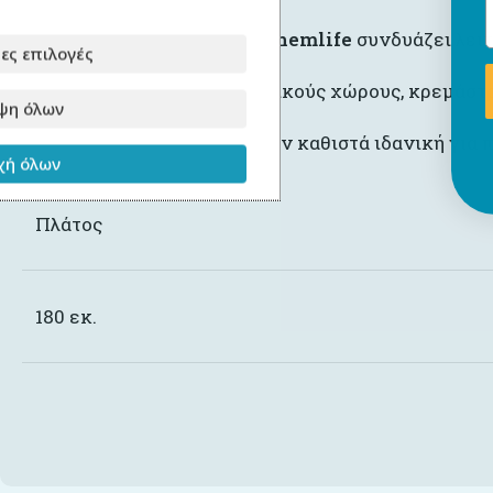
Η
Τετράφυλλη ντουλάπα Bohemlife
συνδυάζει λειτ
ες επιλογές
Με ευρύχωρους αποθηκευτικούς χώρους, κρεμάστρες
ψη όλων
Ο μοντέρνος σχεδιασμός την καθιστά ιδανική για π
ή όλων
Πλάτος
180 εκ.