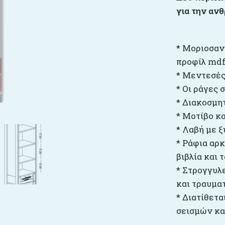
για την ανθ
* Μοριοσαν
προφίλ mdf
* Μεντεσές
* Οι ράγες
* Διακοσμη
* Μοτίβο κ
* Λαβή με ξ
* Ράφια αρκ
βιβλία και 
* Στρογγυλ
και τραυμα
* Διατίθετ
σεισμών κα