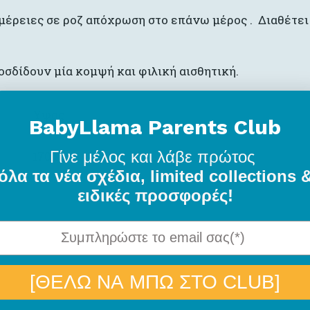
μέρειες σε ροζ απόχρωση στο επάνω μέρος . Διαθέτει
οσδίδουν μία κομψή και φιλική αισθητική.
Υψος
BabyLlama Parents Club
Γίνε μέλος
και λάβε πρώτος
170 εκ.
όλα τα νέα σχέδια, limited collections 
ειδικές προσφορές!
[ΘΕΛΩ ΝΑ ΜΠΩ ΣΤΟ CLUB]