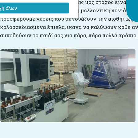
Στο
Babyllama
, πρωταρχικό μας μας στόχος είναι η ά
ή όλων
σεβασμό στο περιβάλλον και τη μελλοντική γενιά. Σχ
προσφέρουμε λύσεις που συνδυάζουν την αισθητική με
καλοσχεδιασμένα έπιπλα, ικανά να καλύψουν κάθε αν
συνοδεύουν το παιδί σας για πάρα, πάρα πολλά χρόνια.