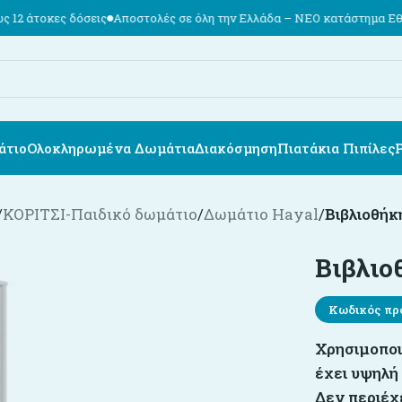
όσεις
Αποστολές σε όλη την Ελλάδα – ΝΕΟ κατάστημα Εθν. Αντιστάσε
άτιο
Ολοκληρωμένα Δωμάτια
Διακόσμηση
Πιατάκια Πιπίλες
/
ΚΟΡΙΤΣΙ-Παιδικό δωμάτιο
/
Δωμάτιο Hayal
/
Βιβλιοθήκ
Βιβλιο
Κωδικός πρ
Χρησιμοποι
έχει υψηλή 
Δεν περιέχ