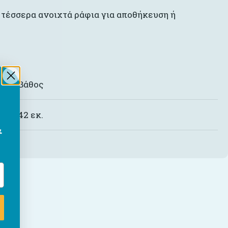
 τέσσερα ανοιχτά ράφια για αποθήκευση ή
Βάθος
42 εκ.
&