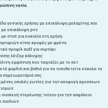
ρώπινη υγεία.
ίδα γενικής χρήσης με επικάλυψη μελαμίνης και
 με επικάλυψη pvc
 με στοπ για ευκολία στη χρήση
 συρταριών είναι κρυφές με φρένα
τικό προφίλ mdf για συρτάρι
αύσης λέιζερ κάλυψης
ύλινη εμφάνιση που ταιριάζει με το σετ
ετά φαρδιά και βαθιά για να τοποθετείτε εύκολα τα
τα σημειωματάριά σας
εμένες απαλές γωνίες για την αποφυγή κρούσεων
τισμών.
αι συσκευή στερέωσης τοίχου για την ασφάλεια
ι παιδιών.