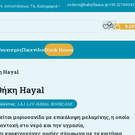
orders@babyllama.gr
+30 21700043
ως 74, Καλαμαριά Θεσσαλονίκης
Έως 12 άτοκες δόσεις
Αποστολές σε ό
0,0
Ρουχισμός
Παιχνίδια
Stock House
η Hayal
θήκη Hayal
οϊόντος:
LAJ-LJV-HAYAL-BOOKCASE
είται μοριοσανίδα με επικάλυψη μελαμίνης, η οποία
αντοχή στο νερό και την υγρασία,
ει καρκινογόνες ουσίες σύμφωνα με τα κριτήρια