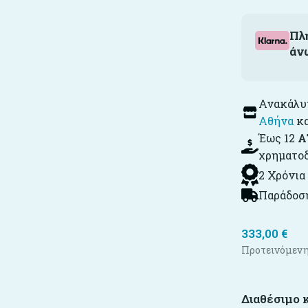
Πλ
άν
Ανακάλυψ
Αθήνα
κ
Έως 12
Α
χρηματο
2 Χρόνια
Παράδοση
333,00
€
Προτεινόμενη
Διαθέσιμο 