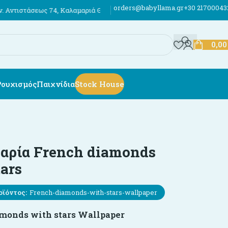
orders@babyllama.gr
+30 21700043
ς 74, Καλαμαριά Θεσσαλονίκης
Έως 12 άτοκες δόσεις
Αποστολές σε όλ
0,0
Ρουχισμός
Παιχνίδια
Stock House
αρία French diamonds
tars
οϊόντος:
French-diamonds-with-stars-wallpaper
monds with stars Wallpaper