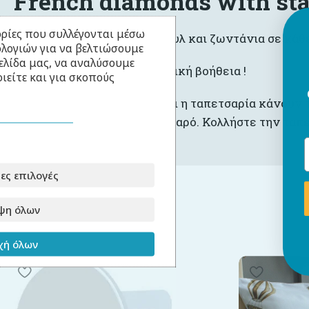
French diamonds with st
ρίες που συλλέγονται μέσω
Οι ταπετσαρίες χαρίζουν στυλ και ζωντάνια σε κάθ
ολογιών για να βελτιώσουμε
ελίδα μας, να αναλύσουμε
Δεν χρειάζεται επαγγελματική βοήθεια !
ιείτε και για σκοπούς
Τα ρολά στα οποία διατίθεται η ταπετσαρία κάνουν 
δείχνει ομοιόμορφο και καθαρό. Κολλήστε την ταπ
ες επιλογές
ψη όλων
Σχετικά Προϊόντα
ή όλων