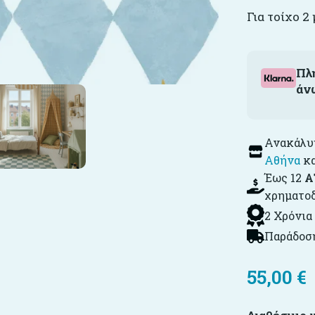
Για τοίχο 2
Πλ
άν
Ανακάλυψ
Αθήνα
κ
Έως 12
Α
χρηματο
2 Χρόνια
Παράδοση
55,00
€