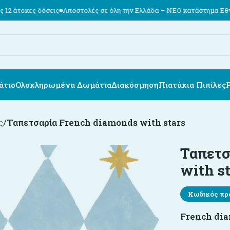
σεις
Αποστολές σε όλη την Ελλάδα – ΝΕΟ κατάστημα Εθν. Αντιστάσεω
άτιο
Ολοκληρωμένα Δωμάτια
Διακόσμηση
Πιατάκια Πιπίλες
ς
/
Ταπετσαρία French diamonds with stars
Ταπετσ
with s
Κωδικός πρ
French dia