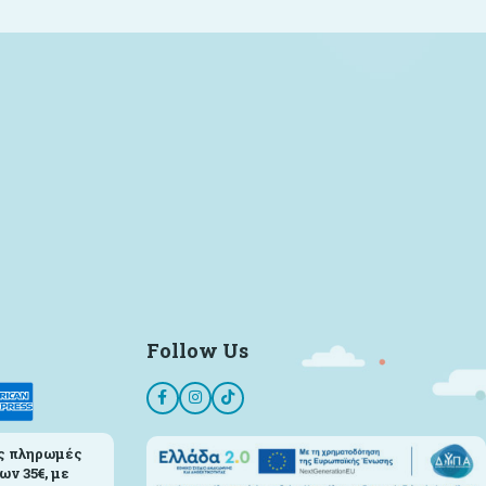
Follow Us
ς πληρωμές
ων 35€, με