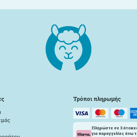
ες
Τρόποι πληρωμής
α
εμάς
Πληρώστε σε 3 άτοκε
για παραγγελίες άνω τ
ορρήτου