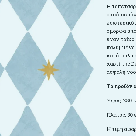
Η ταπετσαρί
σχεδιασμέν
εσωτερικό 
όμορφα από
έναν τοίχο 
καλυμμένο 
και έπιπλα
χαρτί της 
ασφαλή νοο
Το προϊόν 
Ύψος: 280 ε
Πλάτος: 50 
Η τιμή αφο