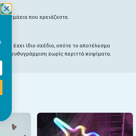
λά/ τεμάχια που χρειάζεστε.
&
 ρολό έχει ίδιο σχέδιο, οπότε το αποτέλεσμα
λεια ευθυγράμμιση χωρίς περιττά κοψίματα.
ι