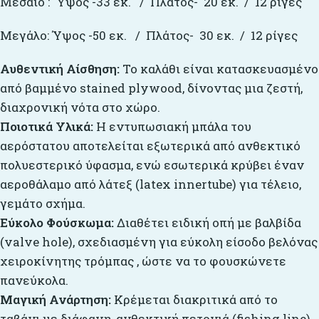
Μεσαίο : Ύψος -33 εκ. / Πλάτος- 20 εκ. / 12 ρίγες
Μεγάλο: Ύψος -50 εκ. / Πλάτος- 30 εκ. / 12 ρίγες
Αυθεντική Αίσθηση:
Το καλάθι είναι κατασκευασμένο
από βαμμένο stained plywood, δίνοντας μια ζεστή,
διαχρονική νότα στο χώρο.
Ποιοτικά Υλικά:
Η εντυπωσιακή μπάλα του
αερόστατου αποτελείται εξωτερικά από ανθεκτικό
πολυεστερικό ύφασμα, ενώ εσωτερικά κρύβει έναν
αεροθάλαμο από λάτεξ (latex innertube) για τέλειο,
γεμάτο σχήμα.
Εύκολο Φούσκωμα:
Διαθέτει ειδική οπή με βαλβίδα
(valve hole), σχεδιασμένη για εύκολη είσοδο βελόνας
χειροκίνητης τρόμπας , ώστε να το φουσκώνετε
πανεύκολα.
Μαγική Ανάρτηση:
Κρέμεται διακριτικά από το
ταβάνι με διάφανη, ανθεκτική πετονιά (fishing line)