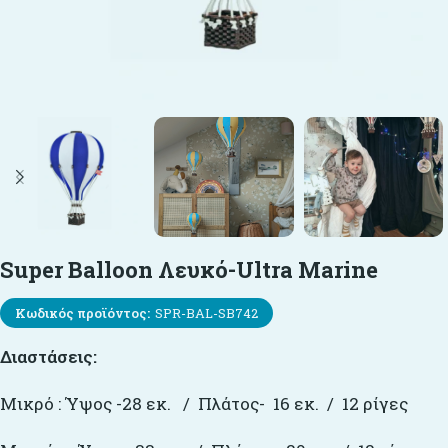
Super Balloon Λευκό-Ultra Marine
Κωδικός προϊόντος:
SPR-BAL-SB742
Διαστάσεις:
Μικρό : Ύψος -28 εκ. / Πλάτος- 16 εκ. / 12 ρίγες