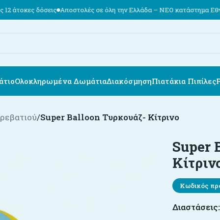
δόσεις
Αποστολές σε όλη την Ελλάδα – ΝΕΟ κατάστημα Εθν. Αντιστάσε
άτιο
Ολοκληρωμένα Δωμάτια
Διακόσμηση
Πιατάκια Πιπίλες
κρεβατιού
/
Super Balloon Τυρκουάζ- Κίτρινο
Super 
Κίτριν
Κωδικός πρ
Διαστάσεις: