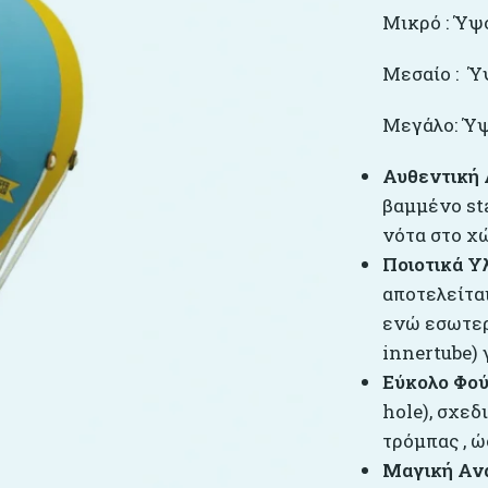
Μικρό : Ύψο
Μεσαίο : Ύψ
Μεγάλο: Ύψο
Αυθεντική 
βαμμένο st
νότα στο χ
Ποιοτικά Υλ
αποτελείτα
ενώ εσωτερ
innertube) 
Εύκολο Φο
hole), σχε
τρόμπας , 
Μαγική Αν