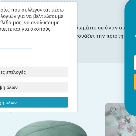
ρίες που συλλέγονται μέσω
ολογιών για να βελτιώσουμε
ελίδα μας, να αναλύσουμε
Μεταμορφώστε το παιδικό δωμάτιο σε έναν ουρανό
ιείτε και για σκοπούς
παραμικρή λεπτομέρεια, συνδυάζει την ποιότητα με
ες επιλογές
ψη όλων
Σχετικά Προϊόντα
ή όλων