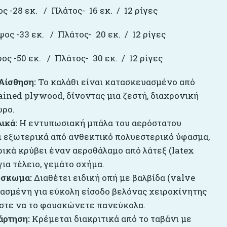
ς -28 εκ. / Πλάτος- 16 εκ. / 12 ρίγες
ος -33 εκ. / Πλάτος- 20 εκ. / 12 ρίγες
ς -50 εκ. / Πλάτος- 30 εκ. / 12 ρίγες
Αίσθηση:
Το καλάθι είναι κατασκευασμένο από
ained plywood, δίνοντας μια ζεστή, διαχρονική
ώρο.
ικά:
Η εντυπωσιακή μπάλα του αερόστατου
ι εξωτερικά από ανθεκτικό πολυεστερικό ύφασμα,
ικά κρύβει έναν αεροθάλαμο από λάτεξ (latex
για τέλειο, γεμάτο σχήμα.
ύσκωμα:
Διαθέτει ειδική οπή με βαλβίδα (valve
διασμένη για εύκολη είσοδο βελόνας χειροκίνητης
ώστε να το φουσκώνετε πανεύκολα.
άρτηση:
Κρέμεται διακριτικά από το ταβάνι με