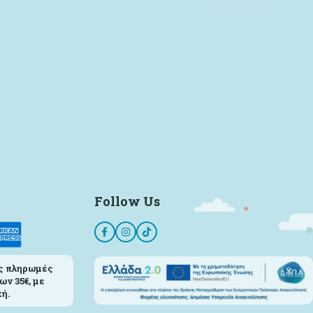
Follow Us
ς πληρωμές
ων 35€, με
ή.