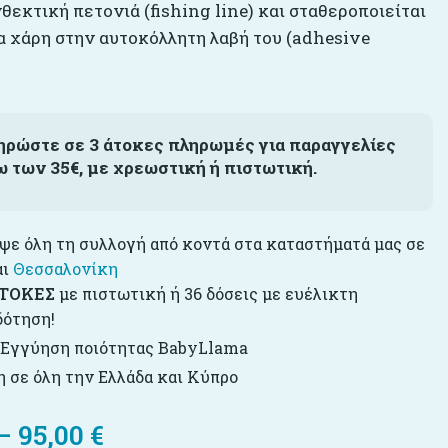
θεκτική πετονιά (fishing line) και σταθεροποιείται
α χάρη στην αυτοκόλλητη λαβή του (adhesive
ηρώστε σε 3 άτοκες πληρωμές για παραγγελίες
ω των 35€, με χρεωστική ή πιστωτική.
ε όλη τη συλλογή από κοντά στα καταστήματά μας σε
αι
Θεσσαλονίκη
ΤΟΚΕΣ
με πιστωτική ή 36 δόσεις με ευέλικτη
δότηση!
 Εγγύηση ποιότητας BabyLlama
 σε όλη την Ελλάδα και Κύπρο
–
95,00
€