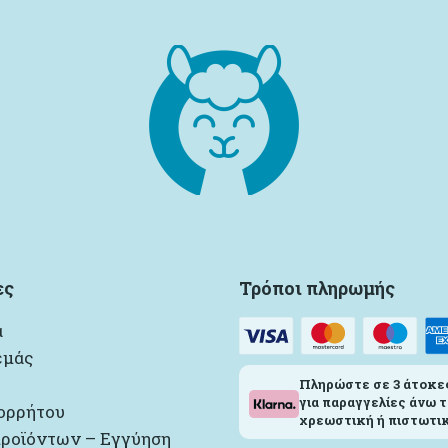
ες
Τρόποι πληρωμής
α
εμάς
Πληρώστε σε 3 άτοκε
για παραγγελίες άνω τ
ορρήτου
χρεωστική ή πιστωτικ
ροϊόντων – Εγγύηση