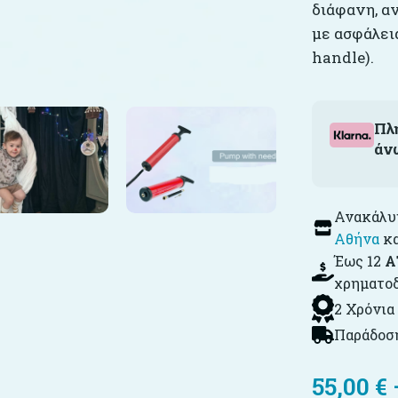
διάφανη, αν
με ασφάλει
handle).
Πλ
άν
Ανακάλυψ
Αθήνα
κ
Έως 12
Α
χρηματο
2 Χρόνια
Παράδοση
55,00
€