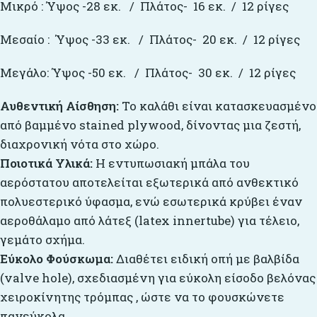
Μικρό : Ύψος -28 εκ. / Πλάτος- 16 εκ. / 12 ρίγες
Μεσαίο : Ύψος -33 εκ. / Πλάτος- 20 εκ. / 12 ρίγες
Μεγάλο: Ύψος -50 εκ. / Πλάτος- 30 εκ. / 12 ρίγες
Αυθεντική Αίσθηση:
Το καλάθι είναι κατασκευασμένο
από βαμμένο stained plywood, δίνοντας μια ζεστή,
διαχρονική νότα στο χώρο.
Ποιοτικά Υλικά:
Η εντυπωσιακή μπάλα του
αερόστατου αποτελείται εξωτερικά από ανθεκτικό
πολυεστερικό ύφασμα, ενώ εσωτερικά κρύβει έναν
αεροθάλαμο από λάτεξ (latex innertube) για τέλειο,
γεμάτο σχήμα.
Εύκολο Φούσκωμα:
Διαθέτει ειδική οπή με βαλβίδα
(valve hole), σχεδιασμένη για εύκολη είσοδο βελόνας
χειροκίνητης τρόμπας , ώστε να το φουσκώνετε
πανεύκολα.