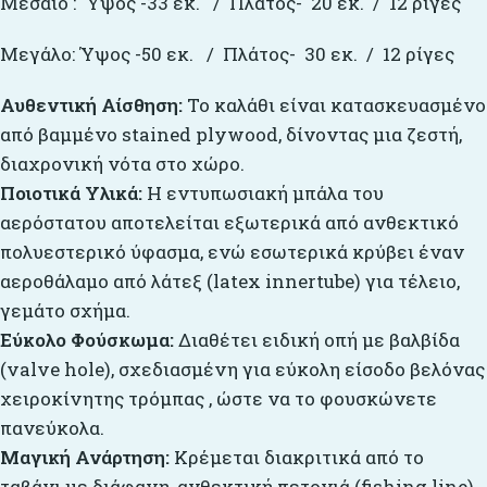
Μεσαίο : Ύψος -33 εκ. / Πλάτος- 20 εκ. / 12 ρίγες
Μεγάλο: Ύψος -50 εκ. / Πλάτος- 30 εκ. / 12 ρίγες
Αυθεντική Αίσθηση:
Το καλάθι είναι κατασκευασμένο
από βαμμένο stained plywood, δίνοντας μια ζεστή,
διαχρονική νότα στο χώρο.
Ποιοτικά Υλικά:
Η εντυπωσιακή μπάλα του
αερόστατου αποτελείται εξωτερικά από ανθεκτικό
πολυεστερικό ύφασμα, ενώ εσωτερικά κρύβει έναν
αεροθάλαμο από λάτεξ (latex innertube) για τέλειο,
γεμάτο σχήμα.
Εύκολο Φούσκωμα:
Διαθέτει ειδική οπή με βαλβίδα
(valve hole), σχεδιασμένη για εύκολη είσοδο βελόνας
χειροκίνητης τρόμπας , ώστε να το φουσκώνετε
πανεύκολα.
Μαγική Ανάρτηση:
Κρέμεται διακριτικά από το
ταβάνι με διάφανη, ανθεκτική πετονιά (fishing line)