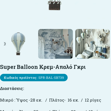
Super Balloon Κρεμ-Απαλό Γκρι
Κωδικός προϊόντος:
SPR-BAL-SB739
Διαστάσεις:
Μικρό : Ύψος -28 εκ. / Πλάτος- 16 εκ. / 12 ρίγες