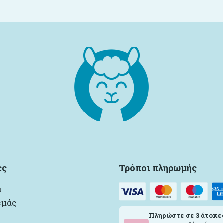
ες
Τρόποι πληρωμής
α
εμάς
Πληρώστε σε 3 άτοκε