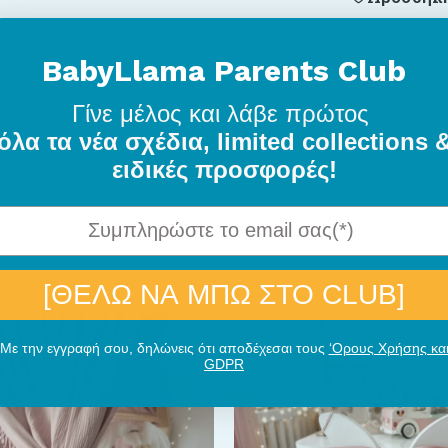
BabyLlama Parents Club
Γίνε μέλος
και λάβε πρώτος
όλα τα νέα σχέδια, limited collections 
ειδικές προσφορές!
[ΘΕΛΩ ΝΑ ΜΠΩ ΣΤΟ CLUB]
Με την εγγραφή σου, δηλώνεις ότι αποδέχεσαι τους
‘Ορους Χρήσης κα
GDPR