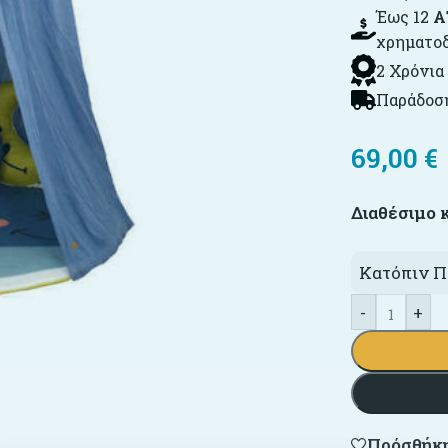
Έως 12
Α
χρηματο
2 Χρόνια
Παράδοση
69,00
€
Διαθέσιμο 
Κατόπιν Π
-
+
Πρόσθήκη