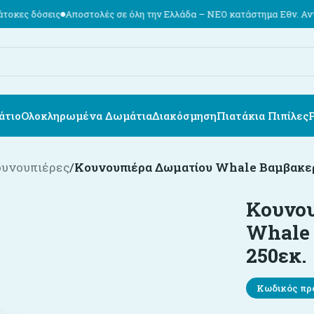
ις
Αποστολές σε όλη την Ελλάδα – ΝΕΟ κατάστημα Εθν. Αντιστάσεως 
άτιο
Ολοκληρωμένα Δωμάτια
Διακόσμηση
Πιατάκια Πιπίλες
ουνουπιέρες
/
Κουνουπιέρα Δωματίου Whale Βαμβακε
Κουνου
Whale
250εκ.
Κωδικός πρ