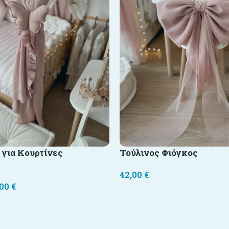
 για Κουρτίνες
Τούλινος Φιόγκος
42,00
€
,00
€