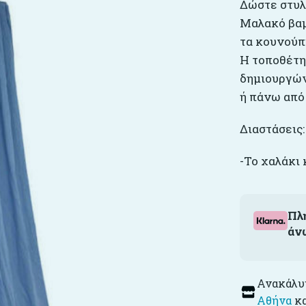
Δώστε στυλ
Μαλακό βαμ
τα κουνούπ
Η τοποθέτη
δημιουργών
ή πάνω από 
Διαστάσεις
-Το χαλάκι 
Πλ
άν
Ανακάλυψ
Αθήνα
κ