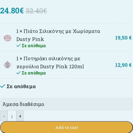
24.80€
32.40€
1 ×
Πιάτο Σιλικόνης με Χωρίσματα
19,50
€
Dusty Pink
Σε απόθεμα
1 ×
Ποτηράκι σιλικόνης με
12,90
€
χερούλια Dusty Pink 120ml
Σε απόθεμα
Σε απόθεμα
Άμεσα διαθέσιμο
-
+
Add to cart