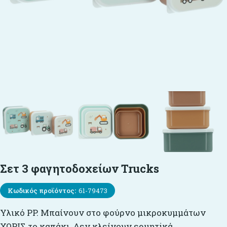
Σετ 3 φαγητοδοχείων Trucks
Κωδικός προϊόντος:
61-79473
Υλικό PP. Μπαίνουν στο φούρνο μικροκυμμάτων
ΧΩΡIΣ το καπάκι. Δεν κλείνουν ερμητiκά.