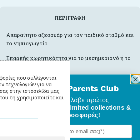
ΠΕΡΙΓΡΑΦΉ
Απαραίτητο αξεσουάρ για τον παιδικό σταθμό και
το νηπιαγωγείο.
Επαρκής χωρητικότητα για το μεσημεριανό ή το
σνακ.
φορίες που συλλέγονται
Εύκολο άνοιγμα – κλείσιμο.
ν τεχνολογιών για να
BabyLlama Parents Club
σας στην ιστοσελίδα μας,
Διατηρεί τη φρεσκάδα του φαγητού.
που τη χρησιμοποιείτε και
Γίνε μέλος
και λάβε πρώτος
όλα τα νέα σχέδια, limited collections &
ειδικές προσφορές!
Σχετικά Προϊόντα