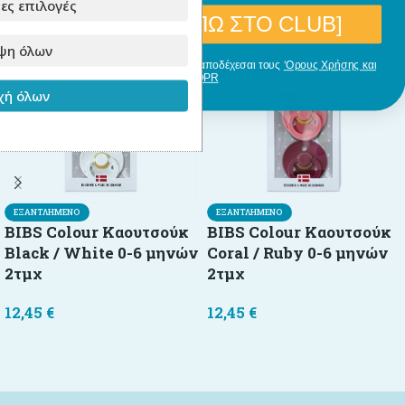
ες επιλογές
[ΘΕΛΩ ΝΑ ΜΠΩ ΣΤΟ CLUB]
ψη όλων
Με την εγγραφή σου, δηλώνεις ότι αποδέχεσαι τους
‘Ορους Χρήσης και
GDPR
ή όλων
ΕΞΑΝΤΛΗΜΈΝΟ
ΕΞΑΝΤΛΗΜΈΝΟ
BIBS Colour Καουτσούκ
BIBS Colour Καουτσούκ
Black / White 0-6 μηνών
Coral / Ruby 0-6 μηνών
2τμχ
2τμχ
12,45
€
12,45
€
Διαβάστε περισσότερα
Διαβάστε περισσότερα