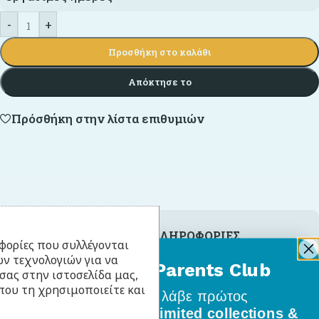
-
+
Προσθήκη στο καλάθι
Απόκτησε το
Πρόσθήκη στην λίστα επιθυμιών
ΕΠΙΠΛΈΟΝ ΠΛΗΡΟΦΟΡΊΕΣ
φορίες που συλλέγονται
ν τεχνολογιών για να
BabyLlama Parents Club
σας στην ιστοσελίδα μας,
ΒΆΡΟΣ
0,250 κ.
που τη χρησιμοποιείτε και
Γίνε μέλος
και λάβε πρώτος
όλα τα νέα σχέδια, limited collections &