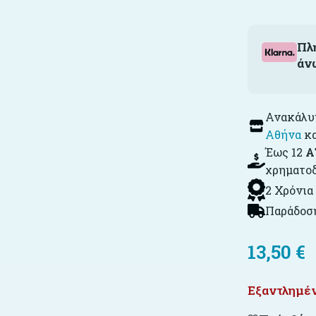
Πλ
άν
Ανακάλυψ
Αθήνα
κ
Έως 12
Α
χρηματο
2 Χρόνια
Παράδοση
13,50
€
Εξαντλημέ