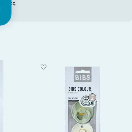
 μήνες
.
ι