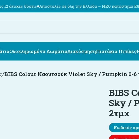
ς δόσεις
Αποστολές σε όλη την Ελλάδα – ΝΕΟ κατάστημα Εθν. Αντιστ
άτιο
Ολοκληρωμένα Δωμάτια
Διακόσμηση
Πιατάκια Πιπίλες
ς
/
BIBS Colour Καουτσούκ Violet Sky / Pumpkin 0-6
BIBS C
Sky / 
2τμχ
Κωδικός πρ