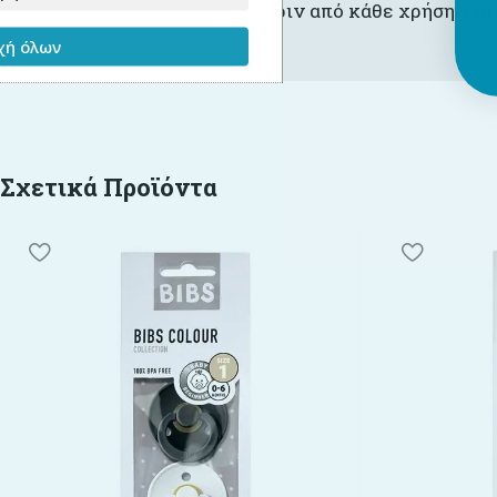
Αποστειρώστε την πιπίλα πριν από κάθε χρήση. Για
ή όλων
Σχετικά Προϊόντα