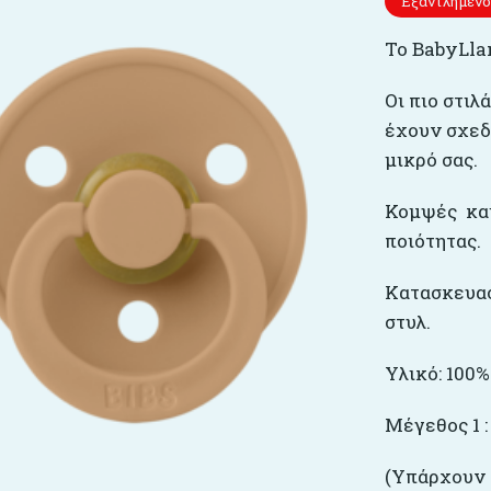
Εξαντλημένο
Το BabyLla
Οι πιο στιλ
έχουν σχεδ
μικρό σας.
Κομψές και
ποιότητας.
Κατασκευασ
στυλ.
Υλικό: 100
Μέγεθος 1 :
(Υπάρχουν 2