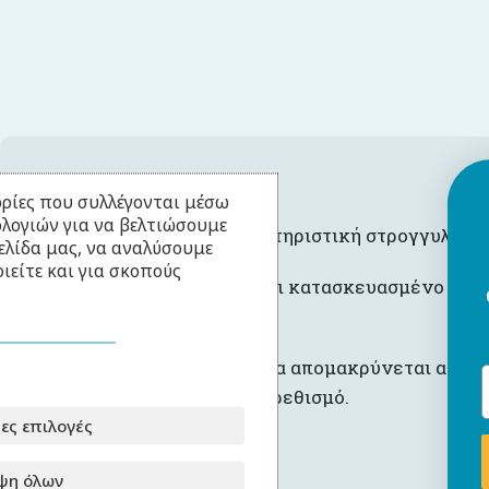
ρίες που συλλέγονται μέσω
ολογιών για να βελτιώσουμε
Οι πιπίλες BIBS με τη χαρακτηριστική στρογγυλή α
ελίδα μας, να αναλύσουμε
ιείτε και για σκοπούς
Το τμήμα αναρρόφησης είναι κατασκευασμένο από 10
αίσθηση πιπιλίσματος.
Η στρογγυλή, ελαφριά ασπίδα απομακρύνεται από το
στόματος και μειώνει τον ερεθισμό.
ες επιλογές
ψη όλων