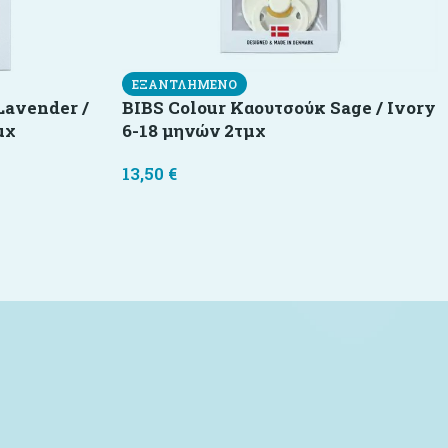
ΕΞΑΝΤΛΗΜΈΝΟ
Lavender /
BIBS Colour Καουτσούκ Sage / Ivory
μχ
6-18 μηνών 2τμχ
13,50
€