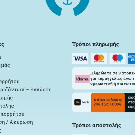
ες
Τρόποι πληρωμής
α
εμάς
Πληρώστε σε 3 άτοκε
για παραγγελίες άνω τ
ορρήτου
χρεωστική ή πιστωτικ
ροϊόντων – Εγγύηση
ρωμής
τολής
απορρήτου
η / Ακύρωση
Τρόποι αποστολής
ς