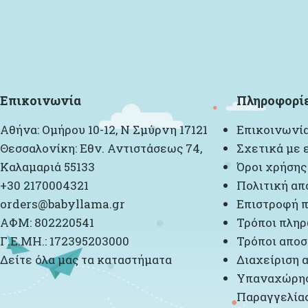
Επικοινωνία
Πληροφορί
Αθήνα: Ομήρου 10-12, Ν Σμύρνη 17121
Επικοινωνί
Θεσσαλονίκη: Εθν. Αντιστάσεως 74,
Σχετικά με 
Καλαμαριά 55133
Όροι χρήσης
+30 2170004321
Πολιτική απ
orders@babyllama.gr
Επιστροφή π
ΑΦΜ: 802220541
Τρόποι πλη
Γ.Ε.ΜΗ.: 172395203000
Τρόποι αποσ
Δείτε όλα μας τα καταστήματα
Διαχείριση 
Υπαναχώρησ
Παραγγελία