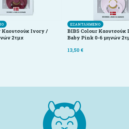
ΝΟ
ΕΞΑΝΤΛΗΜΈΝΟ
 Καουτσούκ Ivory /
BIBS Colour Καουτσούκ 
ηνών 2τμχ
Baby Pink 0-6 μηνών 2τ
13,50
€