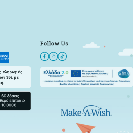
Follow Us
ς πληρωμές
ων 35€, με
ή.