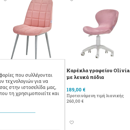
Καρέκλα γραφείου Life
Καρέκλα γραφείου Olivia
φορίες που συλλέγονται
με λευκά πόδια
ν τεχνολογιών για να
180,00
€
σας στην ιστοσελίδα μας,
189,00
€
Προσθήκη στο καλάθι
που τη χρησιμοποιείτε και
Προτεινόμενη τιμή λιανικής
260,00
€
Προσθήκη στο καλάθι