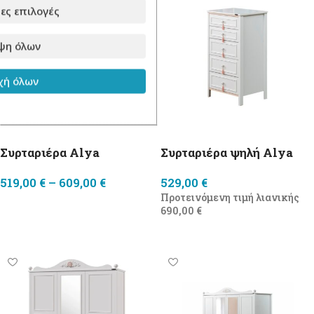
ες επιλογές
ψη όλων
ή όλων
Συρταριέρα Alya
Συρταριέρα ψηλή Alya
519,00
€
–
609,00
€
529,00
€
Προτεινόμενη τιμή λιανικής
Επιλογή
690,00
€
Προσθήκη στο καλάθι