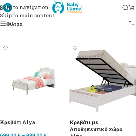
ωμάτιο Alya
Skip to navigation
Skip to main content
Φίλτρα
Κρεβάτι Alya
Κρεβάτι με
Αποθηκευτικό χώρο
699,00
€
–
939,00
€