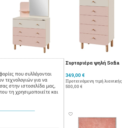
Συρταριέρα με καθρέφτη
Συρταριέρα ψηλή Sofia
Sofia
φορίες που συλλέγονται
349,00
€
ν τεχνολογιών για να
359,00
€
Προτεινόμενη τιμή λιανικής
σας στην ιστοσελίδα μας,
500,00
€
Προτεινόμενη τιμή λιανικής
που τη χρησιμοποιείτε και
570,00
€
Προσθήκη στο καλάθι
Προσθήκη στο καλάθι