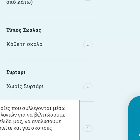
από κάτω)
Τύπος Σκάλας
Κάθετη σκάλα
1
Συρτάρι
Χωρίς Συρτάρι
1
ρίες που συλλέγονται μέσω
ολογιών για να βελτιώσουμε
Τύπος Σκεπής
ελίδα μας, να αναλύσουμε
ιείτε και για σκοπούς
Σκεπή Κλασσική
1