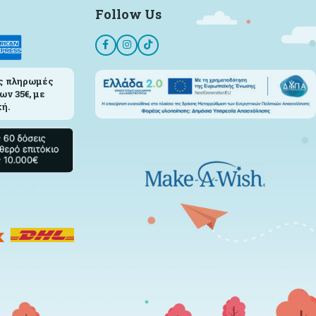
Follow Us
ς πληρωμές
ων 35€, με
ή.