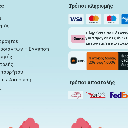
ες
Τρόποι πληρωμής
α
εμάς
Πληρώστε σε 3 άτοκε
για παραγγελίες άνω τ
ορρήτου
χρεωστική ή πιστωτικ
ροϊόντων – Εγγύηση
ρωμής
τολής
απορρήτου
η / Ακύρωση
Τρόποι αποστολής
ς