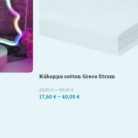
Κάλυμμα cotton Greco Strom
22,00
€
–
50,00
€
17,60
€
–
40,00
€