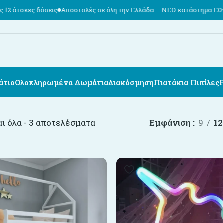
ες δόσεις
Αποστολές σε όλη την Ελλάδα – ΝΕΟ κατάστημα Εθν. Αντιστ
άτιο
Ολοκληρωμένα Δωμάτια
Διακόσμηση
Πιατάκια Πιπίλες
ι όλα - 3 αποτελέσματα
Εμφάνιση
9
12