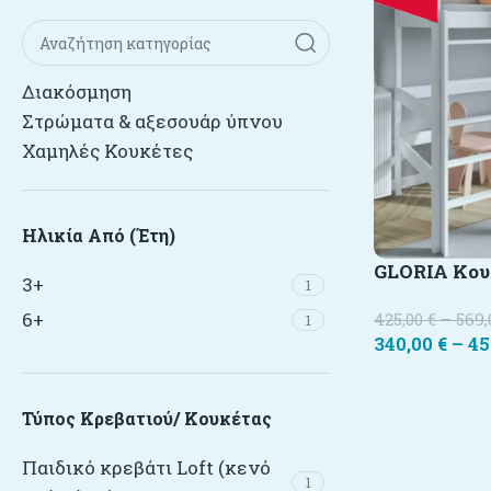
Διακόσμηση
Στρώματα & αξεσουάρ ύπνου
Χαμηλές Κουκέτες
Ηλικία Από (έτη)
GLORIA Κου
3+
1
6+
425,00
€
–
569
1
340,00
€
–
45
Τύπος Κρεβατιού/ Κουκέτας
Παιδικό κρεβάτι Loft (κενό
1