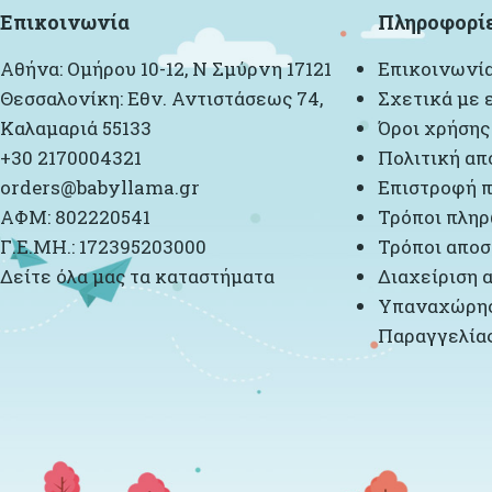
Επικοινωνία
Πληροφορί
Αθήνα: Ομήρου 10-12, Ν Σμύρνη 17121
Επικοινωνί
Θεσσαλονίκη: Εθν. Αντιστάσεως 74,
Σχετικά με 
Καλαμαριά 55133
Όροι χρήσης
+30 2170004321
Πολιτική απ
orders@babyllama.gr
Επιστροφή π
ΑΦΜ: 802220541
Τρόποι πλη
Γ.Ε.ΜΗ.: 172395203000
Τρόποι αποσ
Δείτε όλα μας τα καταστήματα
Διαχείριση 
Υπαναχώρησ
Παραγγελία