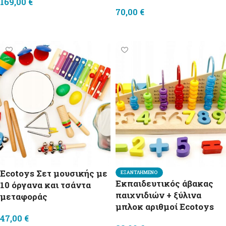
169,00
€
70,00
€
Προσθήκη στο καλάθι
Διαβάστε περισσότερα
Ecotoys Σετ μουσικής με
ΕΞΑΝΤΛΗΜΈΝΟ
Εκπαιδευτικός άβακας
10 όργανα και τσάντα
παιχνιδιών + ξύλινα
μεταφοράς
μπλοκ αριθμοί Ecotoys
47,00
€