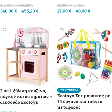
425,00
€
–
569,00
€
22,00
€
–
50,00
€
340,00
€
–
455,20
€
17,60
€
–
40,00
€
Επιλογή
Επιλογή
2 σε 1 ξύλινη κουζίνα,
ΕΞΑΝΤΛΗΜΈΝΟ
Ecotoys Σετ μουσικής με
πάγκος καταστημάτων +
14 όργανα και τσάντα
αξεσουάρ Ecotoys
μεταφοράς