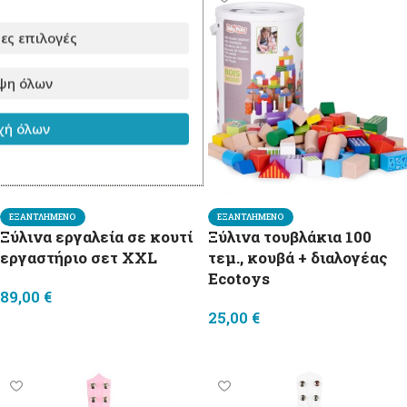
ες επιλογές
ψη όλων
ή όλων
ΕΞΑΝΤΛΗΜΈΝΟ
ΕΞΑΝΤΛΗΜΈΝΟ
Ξύλινα εργαλεία σε κουτί
Ξύλινα τουβλάκια 100
εργαστήριο σετ XXL
τεμ., κουβά + διαλογέας
Ecotoys
89,00
€
25,00
€
Διαβάστε περισσότερα
Διαβάστε περισσότερα