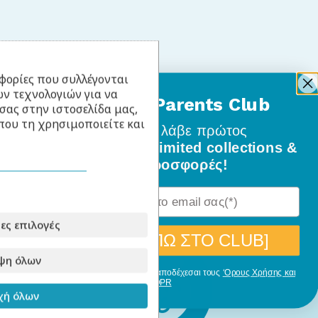
φορίες που συλλέγονται
ν τεχνολογιών για να
BabyLlama Parents Club
σας στην ιστοσελίδα μας,
που τη χρησιμοποιείτε και
Γίνε μέλος
και λάβε πρώτος
όλα τα νέα σχέδια, limited collections &
ειδικές προσφορές!
ες επιλογές
[ΘΕΛΩ ΝΑ ΜΠΩ ΣΤΟ CLUB]
ψη όλων
Με την εγγραφή σου, δηλώνεις ότι αποδέχεσαι τους
‘Ορους Χρήσης και
GDPR
ή όλων